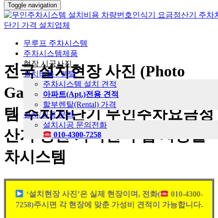
Toggle navigation
무루프 주차시스템
주차시스템제품
현장 시공사진
전국 설치현장 사진 (Photo
설치비용 / 렌탈
주차시스템 설치 견적
Gallery) -무인주차장관제시스
아파트(Apt.)전용 견적
할부렌탈(Rental) 가격
템 주차차단기 무인주차요금정
설치/시공 문의
설치시공 문의전화
산기 생산 가격견적 앱 자동출
010-4300-7258
차시스템
‘설치현장 사진’은 실제 현장이며, 전화(
010-4300-
7258)주시면 각 현장에 맞춘 가성비 견적이 가능합니다.