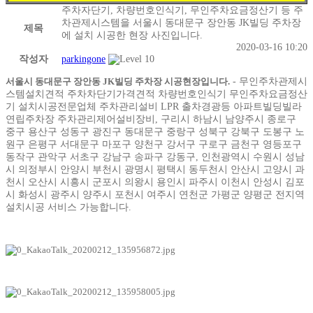
주차자단기, 차량번호인식기, 무인주차요금정산기 등 주
차관제시스템을 서울시 동대문구 장안동 JK빌딩 주차장
제목
에 설치 시공한 현장 사진입니다.
2020-03-16 10:20
작성자
parkingone
서울시 동대문구 장안동 JK빌딩 주차장 시공현장입니다.
-
무인주차관제시
스템설치견적 주차차단기가격견적 차량번호인식기 무인주차요금정산
기 설치시공전문업체 주차관리설비 LPR 출차경광등 아파트빌딩빌라
연립주차장 주차관리제어설비장비, 구리시 하남시 남양주시 종로구
중구 용산구 성동구 광진구 동대문구 중랑구 성북구 강북구 도봉구 노
원구 은평구 서대문구 마포구 양천구 강서구 구로구 금천구 영등포구
동작구 관악구 서초구 강남구 송파구 강동구, 인천광역시 수원시 성남
시 의정부시 안양시 부천시 광명시 평택시 동두천시 안산시 고양시 과
천시 오산시 시흥시 군포시 의왕시 용인시 파주시 이천시 안성시 김포
시 화성시 광주시 양주시 포천시 여주시 연천군 가평군 양평군 전지역
설치시공 서비스 가능합니다.