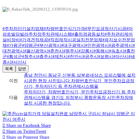
#주차차단기설치업체
#차량번호인식기가격
#무인요금정산기시공
#아
파트빌딩빌라주차장주차관제시스템
#출차경광등설치
#주차관리제어
설비장비
#가격견적제공
#직접제작시공설치전문업체
#유지보수전문업
체
#가평군
#양평군
#부산광역시
#대구광역시
#인천광역시
#광주광역시
#
대전광역시
#울산광역시
#춘천시
#원주시
#강릉시
#동해시
#속초시
#홍천
군
#횡성군
#청주시
#충주시
#제천시
#천안시
#공주시
#보령시
#아산시
#세
종시
#서산시
목록
답변
충남 천안시 동남구 신부동 삼부르네상스 오피스텔에 설치
이전
시공한 현장 사진입니다.차량번호인식기, 무인주차요금정
산기, 주차자단기 등 주차관제시스템을
주차자단기, 차량번호인식기, 무인주차요금정산기 등 주차
다음
관제시스템을 경기도 의정부시 종합운동장 시민주차장에
설치 시공한 현장입니다.
Share on Facebook
Share
Share on Twitter
Tweet
Share on Pinterest
Share