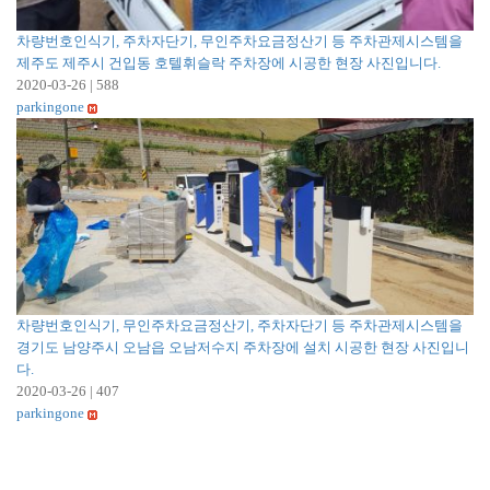
차량번호인식기, 주차자단기, 무인주차요금정산기 등 주차관제시스템을
제주도 제주시 건입동 호텔휘슬락 주차장에 시공한 현장 사진입니다.
2020-03-26
|
588
parkingone
차량번호인식기, 무인주차요금정산기, 주차자단기 등 주차관제시스템을
경기도 남양주시 오남읍 오남저수지 주차장에 설치 시공한 현장 사진입니
다.
2020-03-26
|
407
parkingone