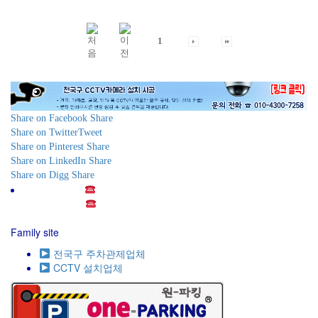
1
Share on Facebook
Share
Share on Twitter
Tweet
Share on Pinterest
Share
Share on LinkedIn
Share
Share on Digg
Share
전화주세요! (
010-4300-7258) 언제나 준비되어 있습니
다! Just Call ! (
010-4300-7258) We are always ready to
service!
Family site
전국구 주차관제업체
CCTV 설치업체