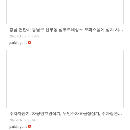
충남 천안시 동남구 신부동 삼부르네상스 오피스텔에 설치 시공한 현장 사진입니다.차량번호인식기, 무인주차요금정산기, 주차자단기 등 주차관제시스템을..
2020-03-16
1205
|
parkingone
주차자단기, 차량번호인식기, 무인주차요금정산기, 주차장관리부스 등 주차관제시스템을 경기도 의정부시 개천 둔치 주차장에 설치 시공한 현장입니다.
2020-03-16
845
|
parkingone