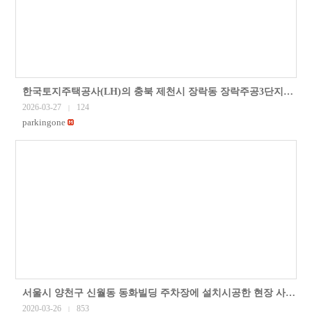
한국토지주택공사(LH)의 충북 제천시 장락동 장락주공3단지아파트에 무루프 방식 주차관제시스템을 설치. 천안시, 아산시, 서산시, 당진시, 공주시..
2026-03-27
124
|
parkingone
서울시 양천구 신월동 동화빌딩 주차장에 설치시공한 현장 사진입니다.주차자단기, 차량번호인식기, 무인주차요금정산기 등 주차관제시스템을
2020-03-26
853
|