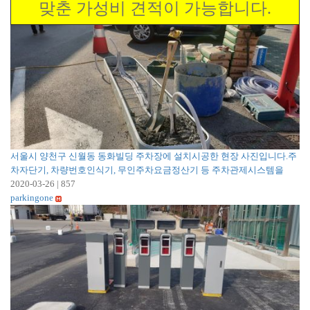
맞춘 가성비 견적이 가능합니다.
서울시 양천구 신월동 동화빌딩 주차장에 설치시공한 현장 사진입니다.주
차자단기, 차량번호인식기, 무인주차요금정산기 등 주차관제시스템을
2020-03-26
|
857
parkingone