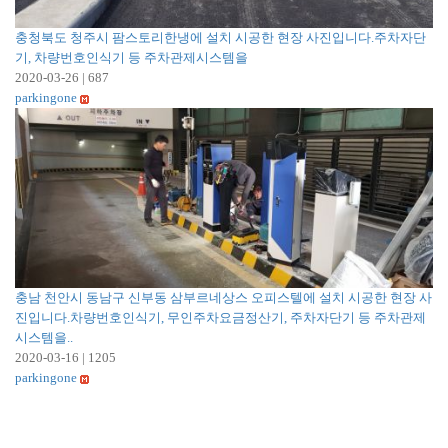
충청북도 청주시 팜스토리한냉에 설치 시공한 현장 사진입니다.주차자단
기, 차량번호인식기 등 주차관제시스템을
2020-03-26
|
687
parkingone
충남 천안시 동남구 신부동 삼부르네상스 오피스텔에 설치 시공한 현장 사
진입니다.차량번호인식기, 무인주차요금정산기, 주차자단기 등 주차관제
시스템을..
2020-03-16
|
1205
parkingone