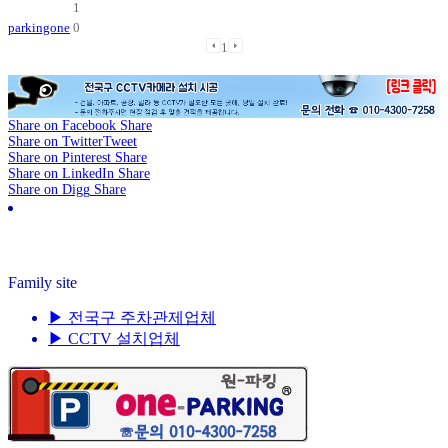
parkingone
1
Share on Facebook
Share
Share on Twitter
Tweet
Share on Pinterest
Share
Share on LinkedIn
Share
Share on Digg
Share
전화주세요! (☎ 010-4300-7258) 언제나 준비되어 있습니
다! Just Call ! (☎ 010-4300-7258) We are always ready to
service!
Family site
▶ 전국구 주차관제업체
▶ CCTV 설치업체