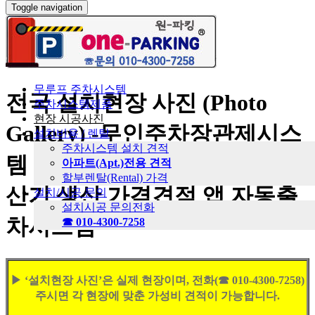
Toggle navigation
무루프 주차시스템
전국 설치현장 사진 (Photo
주차시스템제품
현장 시공사진
Gallery) -무인주차장관제시스
설치비용 / 렌탈
주차시스템 설치 견적
템 주차차단기 무인주차요금정
아파트(Apt.)전용 견적
할부렌탈(Rental) 가격
산기 생산 가격견적 앱 자동출
설치/시공 문의
설치시공 문의전화
차시스템
☎
010-4300-7258
▶ ‘설치현장 사진’은 실제 현장이며, 전화(☎ 010-4300-7258)
주시면 각 현장에 맞춘 가성비 견적이 가능합니다.